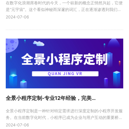
在数字化浪潮席卷时代的今天，一个崭新的概念正悄然兴起，它便
是“元宇宙”。这个看似神秘而深邃的词汇，正在逐渐渗透到我们生
活的方方面面，引领着一场前所未有的变革。
2024-07-06
全景小程序定制-专业12年经验，完美适配，无忧售后
全景小程序定制是一种针对特定需求进行深度定制的小程序开发服
务。在当前数字化时代，小程序已成为企业与用户互动的重要桥
梁，其便捷性、高质量性和低成本的特点深受各行各业的青睐。
2024-07-06